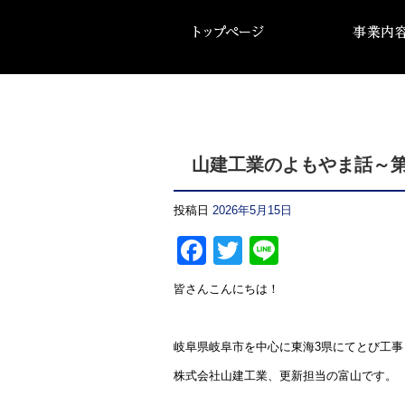
山建工業のよもやま話～第
投稿日
2026年5月15日
Facebook
Twitter
Line
皆さんこんにちは！
岐阜県岐阜市を中心に東海3県にてとび工
株式会社山建工業、更新担当の富山です。