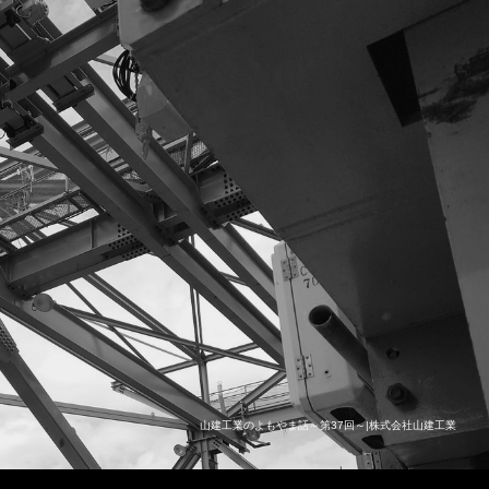
山建工業のよもやま話～第37回～|株式会社山建工業