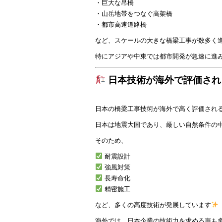
・巨大な吊橋
・山岳地帯をつなぐ高架橋
・都市高速道路橋
など、スケールの大きな橋梁工事が数多く
特にアジアや中東では都市開発が急速に進
日本技術が海外で評価され
日本の橋梁工事技術が海外で高く評価され
日本は地震大国であり、厳しい自然条件の
そのため、
耐震設計
強風対策
長寿命化
精密施工
など、多くの高度技術が発展しています
海外では、日本企業の技術力を求める声も