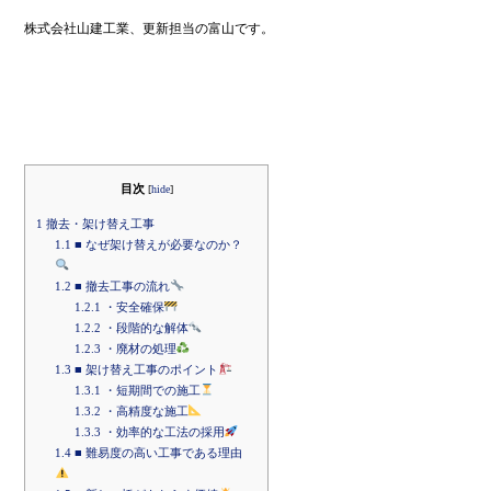
株式会社山建工業、更新担当の富山です。
目次
[
hide
]
1
撤去・架け替え工事
1.1
■ なぜ架け替えが必要なのか？
1.2
■ 撤去工事の流れ
1.2.1
・安全確保
1.2.2
・段階的な解体
1.2.3
・廃材の処理
1.3
■ 架け替え工事のポイント
1.3.1
・短期間での施工
1.3.2
・高精度な施工
1.3.3
・効率的な工法の採用
1.4
■ 難易度の高い工事である理由